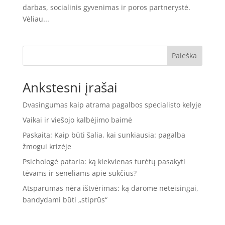
darbas, socialinis gyvenimas ir poros partnerystė.
Vėliau...
Paieška
Ankstesni įrašai
Dvasingumas kaip atrama pagalbos specialisto kelyje
Vaikai ir viešojo kalbėjimo baimė
Paskaita: Kaip būti šalia, kai sunkiausia: pagalba
žmogui krizėje
Psichologė pataria: ką kiekvienas turėtų pasakyti
tėvams ir seneliams apie sukčius?
Atsparumas nėra ištvėrimas: ką darome neteisingai,
bandydami būti „stiprūs“