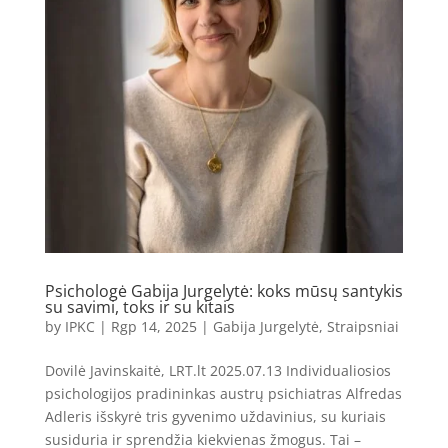
Psichologė Gabija Jurgelytė: koks mūsų santykis
su savimi, toks ir su kitais
by
IPKC
|
Rgp 14, 2025
|
Gabija Jurgelytė
,
Straipsniai
Dovilė Javinskaitė, LRT.lt 2025.07.13 Individualiosios
psichologijos pradininkas austrų psichiatras Alfredas
Adleris išskyrė tris gyvenimo uždavinius, su kuriais
susiduria ir sprendžia kiekvienas žmogus. Tai –