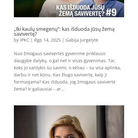
„Iki kaulų smegenų“: kas išduoda jūsų žemą
savivertę?
by
IPKC
|
Rgp 14, 2025
|
Gabija Jurgelytė
Nuo žmogaus savivertės gyvenime priklauso
daugybė dalykų, o gal net ir visas gyvenimas. Tai,
koks jo santykis su savimi, o vėliau – su visa aplinka,
darbu ir net kūnu. Kas žlugo savivertę, kaip ji
formuojama? Kas išduoda, jog žmogaus savivertė
žema? Ir galiausiai – ar...