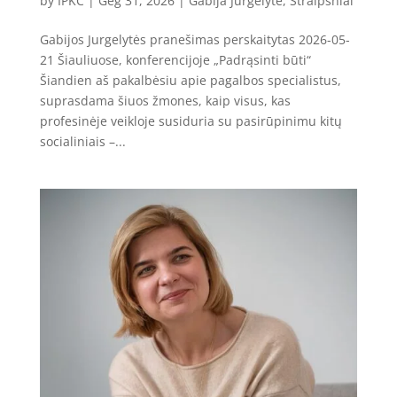
by
IPKC
|
Geg 31, 2026
|
Gabija Jurgelytė
,
Straipsniai
Gabijos Jurgelytės pranešimas perskaitytas 2026-05-
21 Šiauliuose, konferencijoje „Padrąsinti būti“
Šiandien aš pakalbėsiu apie pagalbos specialistus,
suprasdama šiuos žmones, kaip visus, kas
profesinėje veikloje susiduria su pasirūpinimu kitų
socialiniais –...