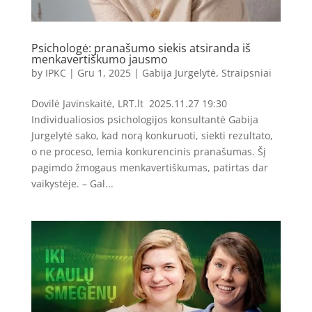
Psichologė: pranašumo siekis atsiranda iš
menkavertiškumo jausmo
by
IPKC
|
Gru 1, 2025
|
Gabija Jurgelytė
,
Straipsniai
Dovilė Javinskaitė, LRT.lt 2025.11.27 19:30
Individualiosios psichologijos konsultantė Gabija
Jurgelytė sako, kad norą konkuruoti, siekti rezultato,
o ne proceso, lemia konkurencinis pranašumas. Šį
pagimdo žmogaus menkavertiškumas, patirtas dar
vaikystėje. – Gal...