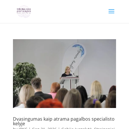
Dvasingumas kaip atrama pagalbos specialisto
kelyje