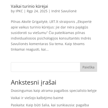
Vaikai turinio kūrėjai
by
IPKC
|
Rgp 24, 2025
|
Indrė Savulionė
Pilnas Akvilė Grigaitytė, LRT.lt straipsnis „Ekspertė
apie vaikus turinio kūrėjus: jie dar nėra pajėgūs
susidoroti su viešumu“ Čia pateikiamas pilnas
individualiosios psichologijos konsultantės Indrės
Savulionės komentaras šia tema. Kaip tėvams
tinkamai reaguoti, kai...
Paieška
Ankstesni įrašai
Dvasingumas kaip atrama pagalbos specialisto kelyje
Vaikai ir viešojo kalbėjimo baimė
Paskaita: Kaip būti šalia, kai sunkiausia: pagalba