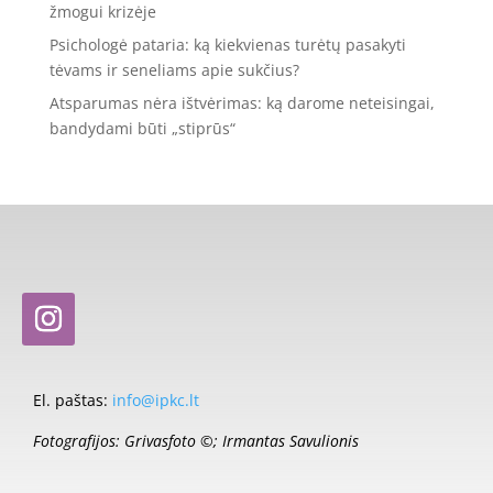
žmogui krizėje
Psichologė pataria: ką kiekvienas turėtų pasakyti
tėvams ir seneliams apie sukčius?
Atsparumas nėra ištvėrimas: ką darome neteisingai,
bandydami būti „stiprūs“
El. paštas:
info@ipkc.lt
Fotografijos: Grivasfoto ©; Irmantas Savulionis